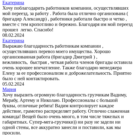
Екатерина
Хочу поблагодарить работников компании, осуществлявших
мой переезд, за работу . Работа была отлично организована (
бригадир Александр) , работники работали быстро и четко ,
вместе с тем кропотливо и бережно. Благодаря им мой переезд
прошел легко. Спасибо!
08.02.2024
Екатерина
Выражаю благодарность работникам компании ,
осуществлявших перевоз моего имущества. Хорошо
организованная работа (бригадир Дмитрий ) ,
вежливость, быстрая , четкая работа членов бригады оставила
очень хорошее впечатление. Также благодарю менеджера
Елену за ее профессионализм и доброжелательность. Приятно
было с ней контактировать.
05.02.2024
Мария
Хочу выразить огромную благодарность грузчикам Вадиму,
Мерабу, Артему и Николаю. Профессионалы с большой
буквы, отличные ребята! Вадим контролирует каждое
действие, грамотно распределяет работу. Отлично слаженная
команда! Вещей было очень много, в том числе тяжелых и
габаритных. Супер-мега-грузчики)) ни разу не задели ни
одной стены, все аккуратно занесли и поставили, как мы
просили.