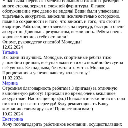
У нас была перевозка мебели больших и сложных размеров :
много стекла, зеркал и сложной фурнитуры. Я такое
обслуживание уже давно не видела! Вещи были упакованы
тщательно, аккуратно, заносили исключительно осторожно,
помня о сохранности и того, что заносят, и того, что стоит в
квартире. Работали, не отвлекаясь на перекур, быстро и очень
аккуратно. Довольны результатом, вежливость. Ребята очень
хорошее мнение о себе оставили!
Фирме, руководству спасибо! Молодцы!
12.02.2024
Татьяна
Вы одни из лучших. Молодые, спортивные ребята тихо
,спокойно пришли, всё упаковали и тихо ,спокойно без суеты
всё увезли. Без надрыва, без мата и хамства. Молодцы.
Процветания и успехов вашему коллективу.!
11.02.2024
Марина
Огромная благодарность ребятам ( 3 бригада) за отличную
выполненую работу! Приехали во время,очень вежливые,
аккуратные! Настоящие профи:) Психологически не испытала
никого стресса от переезда! Буду рекомендовать Вашу
компанию своим друзьям! Процветания вам :)
10.02.2024
Екатерина
Хочу поблагодарить работников компании, осуществлявших