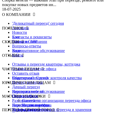
Сборка мебели — важный этап при переезде, ремонте или
покупке новых предметов ин...
18-07-2025
О КОМПАНИИ
'Деликатный переезд' сегодня
Автопарк
ПОЛЕЗНОЕ
Новости
Контакты и реквизиты
Блог
Вакансии компании
Статьи в СМИ
СКИДКИ
Вопросы-ответы
Видео
Корпоративное обслуживание
Кейсы
ОТЗЫВЫ
Отзывы о переезде квартиры, коттеджа
Отзывы о переезде офиса
ЧАСТНЫМ ЛИЦАМ
Оставить отзыв
Обратиться в Службу контроля качества
Квартирный переезд
Переезд коттеджа
ЮРИДИЧЕСКИМ ЛИЦАМ
Дачный переезд
Перевозка мебели
Корпоративное обслуживание
Сборка мебели
Переезд офиса
+
МАГАЗИН УПАКОВКИ
Разборка мебели
Советы по организации переезда офиса
Перестановка мебели
Коробки для переезда
Перевозка офиса
Упаковка имущества для переезда и хранения
Переезд банка
Наборы для перевозки
ПЕРЕЕЗД В ДРУГОЙ ГОРОД