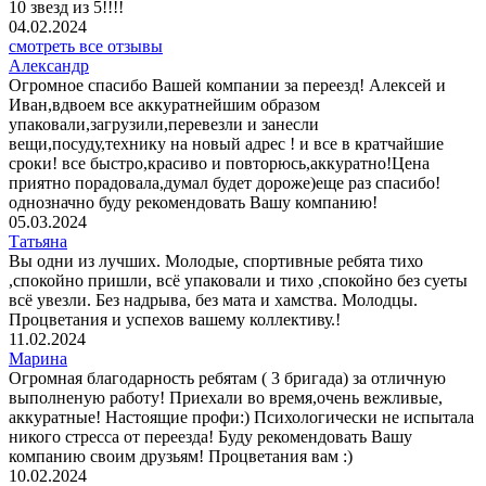
10 звезд из 5!!!!
04.02.2024
смотреть все отзывы
Александр
Огромное спасибо Вашей компании за переезд! Алексей и
Иван,вдвоем все аккуратнейшим образом
упаковали,загрузили,перевезли и занесли
вещи,посуду,технику на новый адрес ! и все в кратчайшие
сроки! все быстро,красиво и повторюсь,аккуратно!Цена
приятно порадовала,думал будет дороже)еще раз спасибо!
однозначно буду рекомендовать Вашу компанию!
05.03.2024
Татьяна
Вы одни из лучших. Молодые, спортивные ребята тихо
,спокойно пришли, всё упаковали и тихо ,спокойно без суеты
всё увезли. Без надрыва, без мата и хамства. Молодцы.
Процветания и успехов вашему коллективу.!
11.02.2024
Марина
Огромная благодарность ребятам ( 3 бригада) за отличную
выполненую работу! Приехали во время,очень вежливые,
аккуратные! Настоящие профи:) Психологически не испытала
никого стресса от переезда! Буду рекомендовать Вашу
компанию своим друзьям! Процветания вам :)
10.02.2024