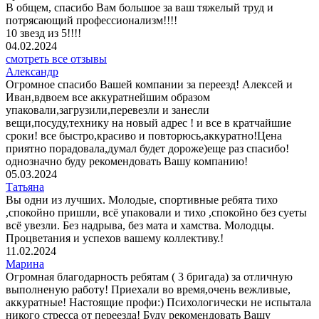
В общем, спасибо Вам большое за ваш тяжелый труд и
потрясающий профессионализм!!!!
10 звезд из 5!!!!
04.02.2024
смотреть все отзывы
Александр
Огромное спасибо Вашей компании за переезд! Алексей и
Иван,вдвоем все аккуратнейшим образом
упаковали,загрузили,перевезли и занесли
вещи,посуду,технику на новый адрес ! и все в кратчайшие
сроки! все быстро,красиво и повторюсь,аккуратно!Цена
приятно порадовала,думал будет дороже)еще раз спасибо!
однозначно буду рекомендовать Вашу компанию!
05.03.2024
Татьяна
Вы одни из лучших. Молодые, спортивные ребята тихо
,спокойно пришли, всё упаковали и тихо ,спокойно без суеты
всё увезли. Без надрыва, без мата и хамства. Молодцы.
Процветания и успехов вашему коллективу.!
11.02.2024
Марина
Огромная благодарность ребятам ( 3 бригада) за отличную
выполненую работу! Приехали во время,очень вежливые,
аккуратные! Настоящие профи:) Психологически не испытала
никого стресса от переезда! Буду рекомендовать Вашу