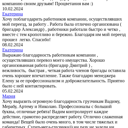
компанию своим друзьям! Процветания вам :)
10.02.2024
Екатерина
Хочу поблагодарить работников компании, осуществлявших
мой переезд, за работу . Работа была отлично организована (
бригадир Александр) , работники работали быстро и четко ,
вместе с тем кропотливо и бережно. Благодаря им мой переезд
прошел легко. Спасибо!
08.02.2024
Екатерина
Выражаю благодарность работникам компании ,
осуществлявших перевоз моего имущества. Хорошо
организованная работа (бригадир Дмитрий ) ,
вежливость, быстрая , четкая работа членов бригады оставила
очень хорошее впечатление. Также благодарю менеджера
Елену за ее профессионализм и доброжелательность. Приятно
было с ней контактировать.
05.02.2024
Мария
Хочу выразить огромную благодарность грузчикам Вадиму,
Мерабу, Артему и Николаю. Профессионалы с большой
буквы, отличные ребята! Вадим контролирует каждое
действие, грамотно распределяет работу. Отлично слаженная
команда! Вещей было очень много, в том числе тяжелых и
габаритных. Супер-мега-грузчики)) ни разу не задели ни