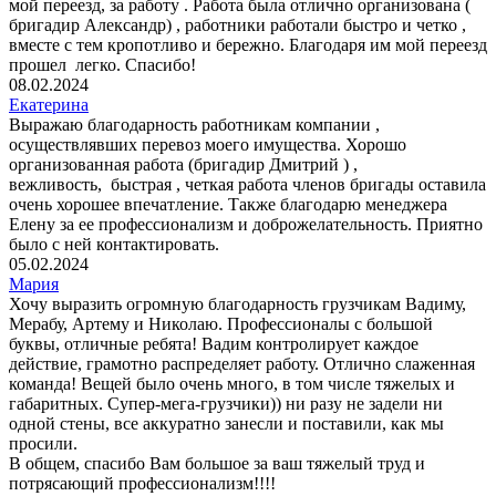
мой переезд, за работу . Работа была отлично организована (
бригадир Александр) , работники работали быстро и четко ,
вместе с тем кропотливо и бережно. Благодаря им мой переезд
прошел легко. Спасибо!
08.02.2024
Екатерина
Выражаю благодарность работникам компании ,
осуществлявших перевоз моего имущества. Хорошо
организованная работа (бригадир Дмитрий ) ,
вежливость, быстрая , четкая работа членов бригады оставила
очень хорошее впечатление. Также благодарю менеджера
Елену за ее профессионализм и доброжелательность. Приятно
было с ней контактировать.
05.02.2024
Мария
Хочу выразить огромную благодарность грузчикам Вадиму,
Мерабу, Артему и Николаю. Профессионалы с большой
буквы, отличные ребята! Вадим контролирует каждое
действие, грамотно распределяет работу. Отлично слаженная
команда! Вещей было очень много, в том числе тяжелых и
габаритных. Супер-мега-грузчики)) ни разу не задели ни
одной стены, все аккуратно занесли и поставили, как мы
просили.
В общем, спасибо Вам большое за ваш тяжелый труд и
потрясающий профессионализм!!!!