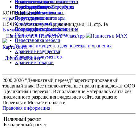
Хранение на время переезда
Переезд склада
Воздушно-пузырчатая пленка
Хранение на время ремонта
Переезд архива
Стрейч-пленка
Переезд в Санкт-Петербург
Перевозка вещей
Перевозка имущества
Клейкая лента
Переезд в Подмосковье
КОНТАКТЫ
Переезд магазина
Сопутствующие товары
+7 (495) 921-30-18
Услуги грузчиков
Условия продажи товара
115419, г. Москва, ул. Орджоникидзе д. 11, стр. 1а
Сборка офисной мебели
Пользовательское соглашение
В каких городах мы работаем?
Сборка торговой мебели
Напишите нам
Написать в WhatsApp
Написать в MAX
Перестановка мебели
Упаковка имущества для переезда и хранения
Карта сайта
Хранение имущества
Хранение документов
Личный кабинет
Хранение товаров
2000-2026 "Деликатный переезд" зарегистрированный
товарный знак. Все исключительные права принадлежат ООО
"Деликатный переезд". Использование материалов сайта без
письменного разрешения владельцев сайта запрещено.
Переезды в Москве и области
Правовая информация
Наличный расчет
Безналичный расчет