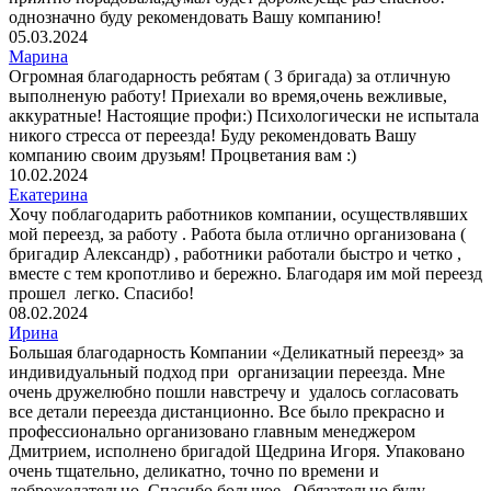
однозначно буду рекомендовать Вашу компанию!
05.03.2024
Марина
Огромная благодарность ребятам ( 3 бригада) за отличную
выполненую работу! Приехали во время,очень вежливые,
аккуратные! Настоящие профи:) Психологически не испытала
никого стресса от переезда! Буду рекомендовать Вашу
компанию своим друзьям! Процветания вам :)
10.02.2024
Екатерина
Хочу поблагодарить работников компании, осуществлявших
мой переезд, за работу . Работа была отлично организована (
бригадир Александр) , работники работали быстро и четко ,
вместе с тем кропотливо и бережно. Благодаря им мой переезд
прошел легко. Спасибо!
08.02.2024
Ирина
Большая благодарность Компании «Деликатный переезд» за
индивидуальный подход при организации переезда. Мне
очень дружелюбно пошли навстречу и удалось согласовать
все детали переезда дистанционно. Все было прекрасно и
профессионально организовано главным менеджером
Дмитрием, исполнено бригадой Щедрина Игоря. Упаковано
очень тщательно, деликатно, точно по времени и
доброжелательно. Спасибо большое . Обязательно буду