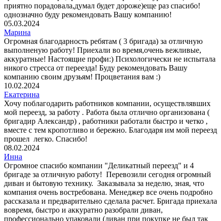
приятно порадовала,думал будет дороже)еще раз спасибо!
однозначно буду рекомендовать Вашу компанию!
05.03.2024
Марина
Огромная благодарность ребятам ( 3 бригада) за отличную
выполненую работу! Приехали во время,очень вежливые,
аккуратные! Настоящие профи:) Психологически не испытала
никого стресса от переезда! Буду рекомендовать Вашу
компанию своим друзьям! Процветания вам :)
10.02.2024
Екатерина
Хочу поблагодарить работников компании, осуществлявших
мой переезд, за работу . Работа была отлично организована (
бригадир Александр) , работники работали быстро и четко ,
вместе с тем кропотливо и бережно. Благодаря им мой переезд
прошел легко. Спасибо!
08.02.2024
Инна
Огромное спасибо компании "Деликатный переезд" и 4
бригаде за отличную работу! Перевозили сегодня огромный
диван и бытовую технику. Заказывала за неделю, зная, что
компания очень востребована. Менеджер все очень подробно
рассказала и предварительно сделала расчет. Бригада приехала
вовремя, быстро и аккуратно разобрали диван,
профессионально упаковали (диван при покупке не был так