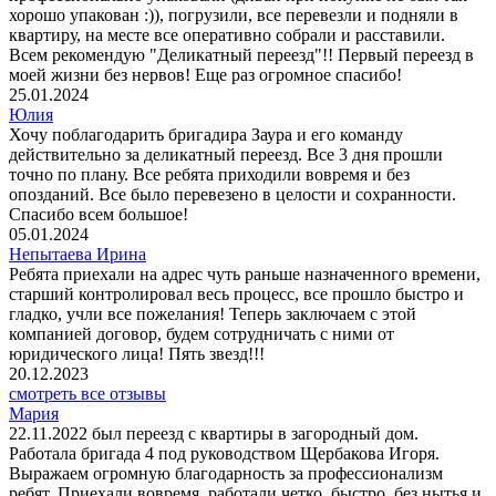
хорошо упакован :)), погрузили, все перевезли и подняли в
квартиру, на месте все оперативно собрали и расставили.
Всем рекомендую "Деликатный переезд"!! Первый переезд в
моей жизни без нервов! Еще раз огромное спасибо!
25.01.2024
Юлия
Хочу поблагодарить бригадира Заура и его команду
действительно за деликатный переезд. Все 3 дня прошли
точно по плану. Все ребята приходили вовремя и без
опозданий. Все было перевезено в целости и сохранности.
Спасибо всем большое!
05.01.2024
Непытаева Ирина
Ребята приехали на адрес чуть раньше назначенного времени,
старший контролировал весь процесс, все прошло быстро и
гладко, учли все пожелания! Теперь заключаем с этой
компанией договор, будем сотрудничать с ними от
юридического лица! Пять звезд!!!
20.12.2023
смотреть все отзывы
Мария
22.11.2022 был переезд с квартиры в загородный дом.
Работала бригада 4 под руководством Щербакова Игоря.
Выражаем огромную благодарность за профессионализм
ребят. Приехали вовремя, работали четко, быстро, без нытья и