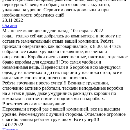
перекуров. С вещами обращаются ооочень аккуратно,
упаковка на уровне. Сервисом очень довольны и при
необходимости обратимся ещё!
23.11.2022
Оксана
Мы переезжали две недели назад: 10 февраля 2022
года., только сейчас добралась до компьютера и не могу не
оставить замечательный отзыв вашей компании. Ребята
приехали оперативно, как договаривались, к 8-30, за 4 часа
собрали все самое хрупкое и стеклянное, все четко и
оперативно. Коробки очень качественные, плотные, отдельное
браво коробам для одежды!!! Это самая удобная и
незаменимая вещь. Перевесили в 6 коробов всю мнущуюся
одежду на плечиках и до сих пор они у нас пока стоят, все в
идеальном состоянии, ничего не помялось.
Ребята грузчики просто супер!!! Великие труженики,
сплоченно активно работали, таскали неподъёмные коробки
на 2 этаж в доме, даже умудрились раскидать коробки по
комнатам в соответствии с подписями на коробках.
Впечатления самые наилучшие.
Переезжали второй раз с вашей компанией, все на высшем
уровне. Рекомендуем с лучшей стороны. Отдельное огромное
спасибо вашим ребятам грузчикам. Все супер!!!!
24.02.2022
Наталья