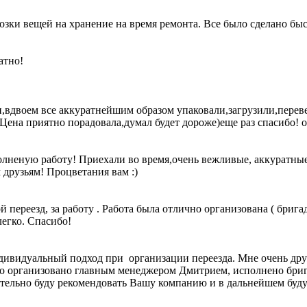
озки вещей на хранение на время ремонта. Все было сделано быс
атно!
вдвоем все аккуратнейшим образом упаковали,загрузили,перевез
!Цена приятно порадовала,думал будет дороже)еще раз спасибо!
полненую работу! Приехали во время,очень вежливые, аккуратны
 друзьям! Процветания вам :)
ереезд, за работу . Работа была отлично организована ( бригад
легко. Спасибо!
дивидуальный подход при организации переезда. Мне очень дру
но организовано главным менеджером Дмитрием, исполнено бриг
зательно буду рекомендовать Вашу компанию и в дальнейшем бу