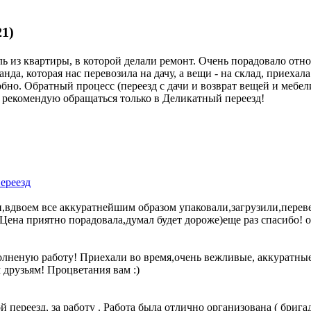
21)
ь из квартиры, в которой делали ремонт. Очень порадовало отн
нда, которая нас перевозила на дачу, а вещи - на склад, приехал
обно. Обратный процесс (переезд с дачи и возврат вещей и мебе
м рекомендую обращаться только в Деликатный переезд!
ереезд
вдвоем все аккуратнейшим образом упаковали,загрузили,перевез
!Цена приятно порадовала,думал будет дороже)еще раз спасибо!
полненую работу! Приехали во время,очень вежливые, аккуратны
 друзьям! Процветания вам :)
ереезд, за работу . Работа была отлично организована ( бригад