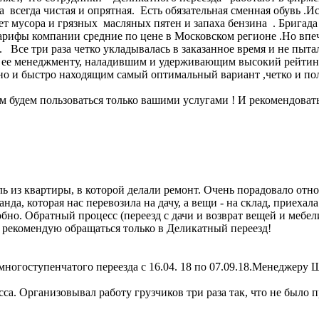
да всегда чистая и опрятная. Есть обязательная сменная обувь 
Нет мусора и грязных масляных пятен и запаха бензина . Бригад
арифы компании средние по цене в Московском регионе .Но впеч
 Все три раза четко укладывалась в заказанное время и не пыта
и ее менеджменту, наладившим и удерживающим высокий рейтин
о и быстро находящим самый оптимальный вариант ,четко и полн
 будем пользоваться только вашими услугами ! И рекомендоват
ь из квартиры, в которой делали ремонт. Очень порадовало отн
нда, которая нас перевозила на дачу, а вещи - на склад, приехал
обно. Обратный процесс (переезд с дачи и возврат вещей и мебе
м рекомендую обращаться только в Деликатный переезд!
ногоступенчатого переезда с 16.04. 18 по 07.09.18.Менеджеру 
а. Организовывал работу грузчиков три раза так, что не было пр