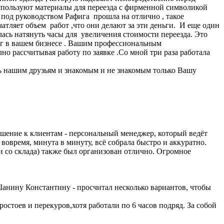
.Используют материалы для переезда с фирменной символикой
а под руководством Рафига прошла на отлично , такое
атляет объем работ ,что они делают за эти деньги. И еще один
лась натянуть часы для увеличения стоимости переезда. Это
г в вашем бизнесе . Вашим профессиональным
о рассчитывая работу по заявке .Со мной три раза работала
ь нашим друзьям и знакомым и не знакомым только Вашу
ошение к клиентам - персональный менеджер, который ведёт
а вовремя, минута в минуту, всё собрала быстро и аккуратно.
ли со склада) также был организован отлично. Огромное
Шанину Константину - просчитал несколько вариантов, чтобы
остоев и перекуров,хотя работали по 6 часов подряд. За собой