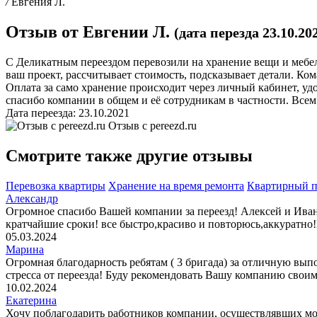
/
Евгения Л.
Отзыв от Евгении Л.
(дата перезда 23.10.20
С Деликатным переездом перевозили на хранение вещи и мебел
ваш проект, рассчитывает стоимость, подсказывает детали. Кома
Оплата за само хранение происходит через личный кабинет, уд
спасибо компании в общем и её сотрудникам в частности. Все
Дата переезда: 23.10.2021
Отзыв с
pereezd.ru
Смотрите также другие отзывы
Перевозка квартиры
Хранение на время ремонта
Квартирный п
Александр
Огромное спасибо Вашей компании за переезд! Алексей и Иван,
кратчайшие сроки! все быстро,красиво и повторюсь,аккуратно
05.03.2024
Марина
Огромная благодарность ребятам ( 3 бригада) за отличную вы
стресса от переезда! Буду рекомендовать Вашу компанию своим
10.02.2024
Екатерина
Хочу поблагодарить работников компании, осуществлявших мой п