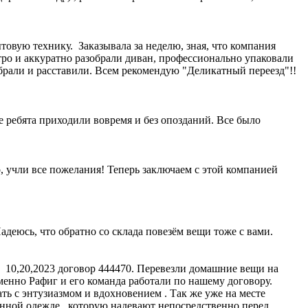
овую технику. Заказывала за неделю, зная, что компания
стро и аккуратно разобрали диван, профессионально упаковали
собрали и расставили. Всем рекомендую "Деликатный переезд"!!
е ребята приходили вовремя и без опозданий. Все было
о, учли все пожелания! Теперь заключаем с этой компанией
адеюсь, что обратно со склада повезём вещи тоже с вами.
 10,20,2023 договор 444470. Перевезли домашние вещи на
именно Рафиг и его команда работали по нашему договору.
ь с энтузиазмом и вдохновением . Так же уже на месте
менной одежде , которую надевают непосредственно перед