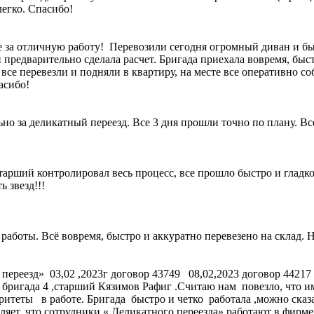
легко. Спасибо!
 за отличную работу! Перевозили сегодня огромный диван и быт
и предварительно сделала расчет. Бригада приехала вовремя, бы
, все перевезли и подняли в квартиру, на месте все оперативно 
асибо!
но за деликатный переезд. Все 3 дня прошли точно по плану. Вс
старший контролировал весь процесс, все прошло быстро и гладк
 звезд!!!
аботы. Всё вовремя, быстро и аккуратно перевезено на склад. Н
переезд» 03,02 ,2023г договор 43749 08,02,2023 договор 44217
ала бригада 4 ,старший Кязимов Рафиг .Считаю нам повезло, что 
еты в работе. Бригада быстро и четко работала ,можно сказат
атляет, что сотрудники « Деликатного переезда» работают в фир