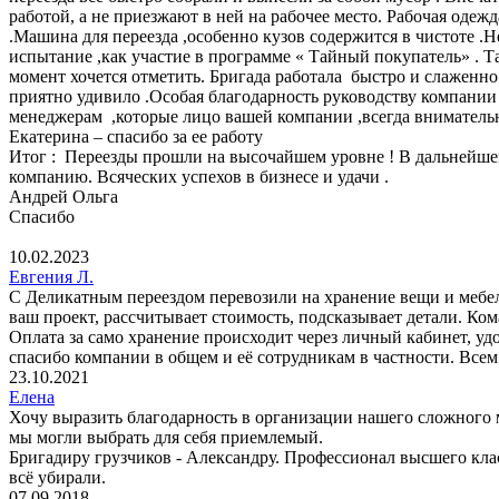
работой, а не приезжают в ней на рабочее место. Рабочая одеж
.Машина для переезда ,особенно кузов содержится в чистоте .
испытание ,как участие в программе « Тайный покупатель» . Т
момент хочется отметить. Бригада работала быстро и слаженно.
приятно удивило .Особая благодарность руководству компани
менеджерам ,которые лицо вашей компании ,всегда внимательн
Екатерина – спасибо за ее работу
Итог : Переезды прошли на высочайшем уровне ! В дальнейшем
компанию. Всяческих успехов в бизнесе и удачи .
Андрей Ольга
Спасибо
10.02.2023
Евгения Л.
С Деликатным переездом перевозили на хранение вещи и мебел
ваш проект, рассчитывает стоимость, подсказывает детали. Кома
Оплата за само хранение происходит через личный кабинет, уд
спасибо компании в общем и её сотрудникам в частности. Все
23.10.2021
Елена
Хочу выразить благодарность в организации нашего сложного м
мы могли выбрать для себя приемлемый.
Бригадиру грузчиков - Александру. Профессионал высшего класс
всё убирали.
07.09.2018