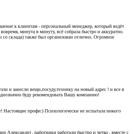
ошение к клиентам - персональный менеджер, который ведёт
а вовремя, минута в минуту, всё собрала быстро и аккуратно.
ли со склада) также был организован отлично. Огромное
ли и занесли вещи,посуду,технику на новый адрес ! и все в
 однозначно буду рекомендовать Вашу компанию!
е! Настоящие профи:) Психологически не испытала никого
ир Александр) , работники работали быстро и четко , вместе с