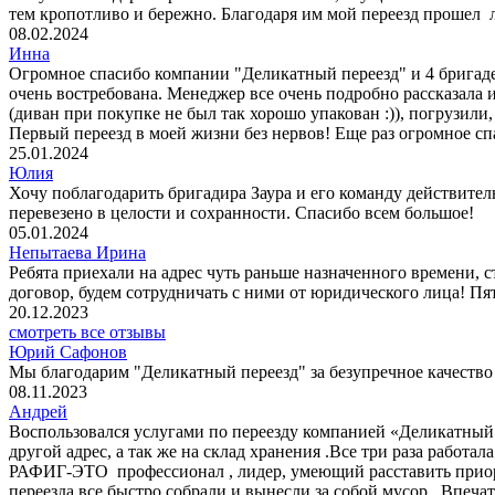
тем кропотливо и бережно. Благодаря им мой переезд прошел 
08.02.2024
Инна
Огромное спасибо компании "Деликатный переезд" и 4 бригаде
очень востребована. Менеджер все очень подробно рассказала 
(диван при покупке не был так хорошо упакован :)), погрузили
Первый переезд в моей жизни без нервов! Еще раз огромное сп
25.01.2024
Юлия
Хочу поблагодарить бригадира Заура и его команду действитель
перевезено в целости и сохранности. Спасибо всем большое!
05.01.2024
Непытаева Ирина
Ребята приехали на адрес чуть раньше назначенного времени, 
договор, будем сотрудничать с ними от юридического лица! Пять
20.12.2023
смотреть все отзывы
Юрий Сафонов
Мы благодарим "Деликатный переезд" за безупречное качество р
08.11.2023
Андрей
Воспользовался услугами по переезду компанией «Деликатный 
другой адрес, а так же на склад хранения .Все три раза работ
РАФИГ-ЭТО профессионал , лидер, умеющий расставить приорит
переезда все быстро собрали и вынесли за собой мусор . Впеч