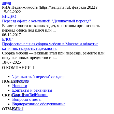
люди
РИА Недвижимость (https://realty.ria.ru), февраль 2022 г.
15-02-2022
ВИДЕО
Переезд офиса с компанией "Деликатный переезд"
В зависимости от ваших задач, мы готовы организовать
переезд офиса под ключ или ...
06-12-2017
БЛОГ
Профессиональная сборка мебели в Москве и области:
качество, скорость, надежность
Сборка мебели — важный этап при переезде, ремонте или
покупке новых предметов ин...
18-07-2025
О КОМПАНИИ
'Деликатный переезд' сегодня
Автопарк
ПОЛЕЗНОЕ
Новости
Контакты и реквизиты
Блог
Вакансии компании
Статьи в СМИ
СКИДКИ
Вопросы-ответы
Видео
Корпоративное обслуживание
Кейсы
ОТЗЫВЫ