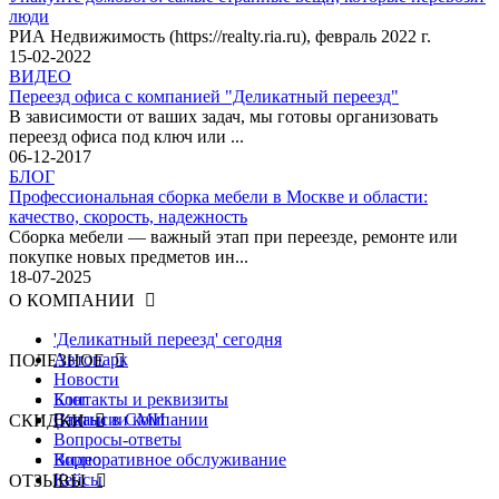
люди
РИА Недвижимость (https://realty.ria.ru), февраль 2022 г.
15-02-2022
ВИДЕО
Переезд офиса с компанией "Деликатный переезд"
В зависимости от ваших задач, мы готовы организовать
переезд офиса под ключ или ...
06-12-2017
БЛОГ
Профессиональная сборка мебели в Москве и области:
качество, скорость, надежность
Сборка мебели — важный этап при переезде, ремонте или
покупке новых предметов ин...
18-07-2025
О КОМПАНИИ
'Деликатный переезд' сегодня
Автопарк
ПОЛЕЗНОЕ
Новости
Контакты и реквизиты
Блог
Вакансии компании
Статьи в СМИ
СКИДКИ
Вопросы-ответы
Видео
Корпоративное обслуживание
Кейсы
ОТЗЫВЫ