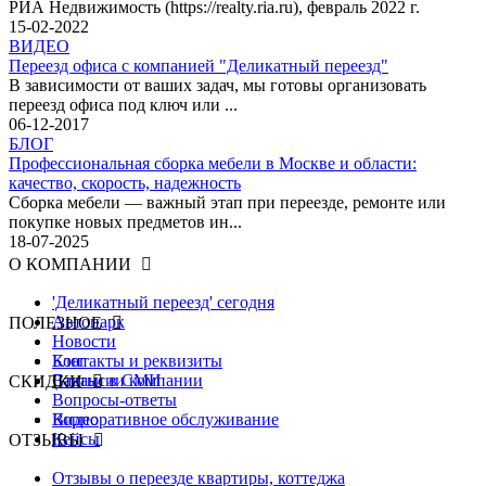
РИА Недвижимость (https://realty.ria.ru), февраль 2022 г.
15-02-2022
ВИДЕО
Переезд офиса с компанией "Деликатный переезд"
В зависимости от ваших задач, мы готовы организовать
переезд офиса под ключ или ...
06-12-2017
БЛОГ
Профессиональная сборка мебели в Москве и области:
качество, скорость, надежность
Сборка мебели — важный этап при переезде, ремонте или
покупке новых предметов ин...
18-07-2025
О КОМПАНИИ
'Деликатный переезд' сегодня
Автопарк
ПОЛЕЗНОЕ
Новости
Контакты и реквизиты
Блог
Вакансии компании
Статьи в СМИ
СКИДКИ
Вопросы-ответы
Видео
Корпоративное обслуживание
Кейсы
ОТЗЫВЫ
Отзывы о переезде квартиры, коттеджа