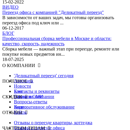
15-02-2022
ВИДЕО
Переезд офиса с компанией "Деликатный переезд"
В зависимости от ваших задач, мы готовы организовать
переезд офиса под ключ или ...
06-12-2017
БЛОГ
Профессиональная сборка мебели в Москве и области:
качество, скорость, надежность
Сборка мебели — важный этап при переезде, ремонте или
покупке новых предметов ин...
18-07-2025
О КОМПАНИИ
'Деликатный переезд' сегодня
Автопарк
ПОЛЕЗНОЕ
Новости
Контакты и реквизиты
Блог
Вакансии компании
Статьи в СМИ
СКИДКИ
Вопросы-ответы
Видео
Корпоративное обслуживание
Кейсы
ОТЗЫВЫ
Отзывы о переезде квартиры, коттеджа
Отзывы о переезде офиса
ЧАСТНЫМ ЛИЦАМ