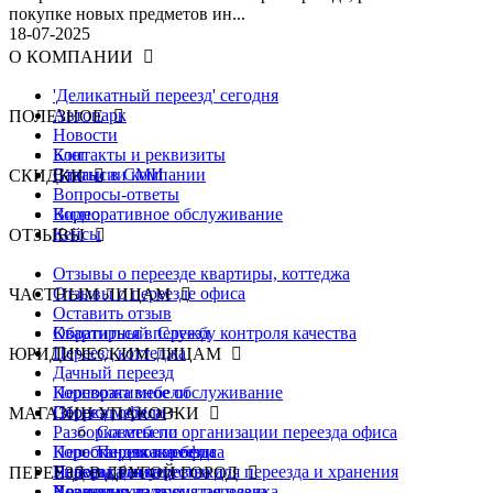
покупке новых предметов ин...
18-07-2025
О КОМПАНИИ
'Деликатный переезд' сегодня
Автопарк
ПОЛЕЗНОЕ
Новости
Контакты и реквизиты
Блог
Вакансии компании
Статьи в СМИ
СКИДКИ
Вопросы-ответы
Видео
Корпоративное обслуживание
Кейсы
ОТЗЫВЫ
Отзывы о переезде квартиры, коттеджа
Отзывы о переезде офиса
ЧАСТНЫМ ЛИЦАМ
Оставить отзыв
Обратиться в Службу контроля качества
Квартирный переезд
Переезд коттеджа
ЮРИДИЧЕСКИМ ЛИЦАМ
Дачный переезд
Перевозка мебели
Корпоративное обслуживание
Сборка мебели
Переезд офиса
+
МАГАЗИН УПАКОВКИ
Разборка мебели
Советы по организации переезда офиса
Перестановка мебели
Коробки для переезда
Перевозка офиса
Упаковка имущества для переезда и хранения
Переезд банка
Наборы для перевозки
ПЕРЕЕЗД В ДРУГОЙ ГОРОД
Хранение на время переезда
Переезд склада
Воздушно-пузырчатая пленка