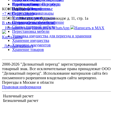
Хранение на время ремонта
Переезд архива
Стрейч-пленка
Переезд в Санкт-Петербург
Перевозка вещей
Перевозка имущества
Клейкая лента
Переезд в Подмосковье
КОНТАКТЫ
Переезд магазина
Сопутствующие товары
+7 (495) 921-30-18
Услуги грузчиков
Условия продажи товара
115419, г. Москва, ул. Орджоникидзе д. 11, стр. 1а
Сборка офисной мебели
Пользовательское соглашение
В каких городах мы работаем?
Сборка торговой мебели
Напишите нам
Написать в WhatsApp
Написать в MAX
Перестановка мебели
Упаковка имущества для переезда и хранения
Карта сайта
Хранение имущества
Хранение документов
Личный кабинет
Хранение товаров
2000-2026 "Деликатный переезд" зарегистрированный
товарный знак. Все исключительные права принадлежат ООО
"Деликатный переезд". Использование материалов сайта без
письменного разрешения владельцев сайта запрещено.
Переезды в Москве и области
Правовая информация
Наличный расчет
Безналичный расчет