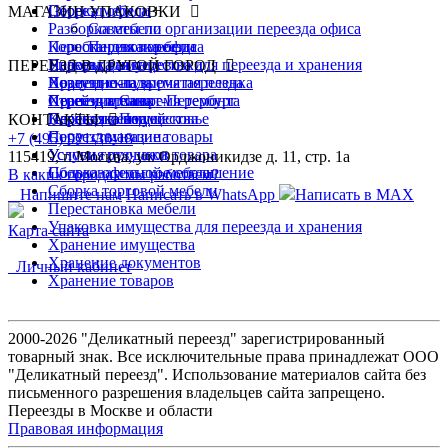
Сборка мебели
Переезд офиса
+
МАГАЗИН УПАКОВКИ
Разборка мебели
Советы по организации переезда офиса
Перестановка мебели
Коробки для переезда
Перевозка офиса
Упаковка имущества для переезда и хранения
Переезд банка
Наборы для перевозки
ПЕРЕЕЗД В ДРУГОЙ ГОРОД
Хранение на время переезда
Переезд склада
Воздушно-пузырчатая пленка
Хранение на время ремонта
Переезд архива
Стрейч-пленка
Переезд в Санкт-Петербург
Перевозка вещей
Перевозка имущества
Клейкая лента
Переезд в Подмосковье
КОНТАКТЫ
Переезд магазина
Сопутствующие товары
+7 (495) 921-30-18
Услуги грузчиков
Условия продажи товара
115419, г. Москва, ул. Орджоникидзе д. 11, стр. 1а
Сборка офисной мебели
Пользовательское соглашение
В каких городах мы работаем?
Сборка торговой мебели
Напишите нам
Написать в WhatsApp
Написать в MAX
Перестановка мебели
Упаковка имущества для переезда и хранения
Карта сайта
Хранение имущества
Хранение документов
Личный кабинет
Хранение товаров
2000-2026 "Деликатный переезд" зарегистрированный
товарный знак. Все исключительные права принадлежат ООО
"Деликатный переезд". Использование материалов сайта без
письменного разрешения владельцев сайта запрещено.
Переезды в Москве и области
Правовая информация