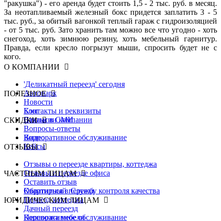
"ракушка") - его аренда будет стоить 1,5 - 2 тыс. руб. в месяц.
За неотапливаемый железный бокс придется заплатить 3 - 5
тыс. руб., за обитый вагонкой теплый гараж с гидроизоляцией
- от 5 тыс. руб. Зато хранить там можно все что угодно - хоть
снегоход, хоть зимнюю резину, хоть мебельный гарнитур.
Правда, если кресло погрызут мыши, спросить будет не с
кого.
О КОМПАНИИ
'Деликатный переезд' сегодня
Автопарк
ПОЛЕЗНОЕ
Новости
Контакты и реквизиты
Блог
Вакансии компании
Статьи в СМИ
СКИДКИ
Вопросы-ответы
Видео
Корпоративное обслуживание
Кейсы
ОТЗЫВЫ
Отзывы о переезде квартиры, коттеджа
Отзывы о переезде офиса
ЧАСТНЫМ ЛИЦАМ
Оставить отзыв
Обратиться в Службу контроля качества
Квартирный переезд
Переезд коттеджа
ЮРИДИЧЕСКИМ ЛИЦАМ
Дачный переезд
Перевозка мебели
Корпоративное обслуживание