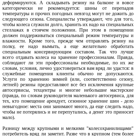
деформируются. А складывать резину на балконе и вовсе
категорически не рекомендуется: шины от перепадов
температуры и прочих погодных невзгод могут не дожить до
следующего сезона. Специалисты утверждают, что для того,
чтобы колеса служили долго, хранить их надо на специальных
стеллажах в стоячем положении. При этом в помещении
должен поддерживаться специальный режим температуры и
влажности. Кроме того, прежде чем отправлять резину на
полку, ее надо вымыть, а еще желательно обработать
специальным консервирующим составом. Так что лучше
всего отдавать колеса на хранение профессионалам. Правда,
соблюдают ли эти профессионалы необходимые, по их же
словам, условия, лично удостовериться вам вряд ли удастся: в
служебные помещения клиенты обычно не допускаются.
Услуги по хранению зимней (или, соответственно сезону,
летней) резины предоставляют все без исключения крупные
автосервисы, техцентры и многие небольшие мастерские
(правда, по словам руководителя маленького автосервиса, для
тех, кто помещение арендует, сезонное хранение шин - дело
невыгодное: места они занимают много, да еще следить надо,
чтобы не потерялись и не перепутались, а денег это приносит
мало).
Разницу между крупными и мелкими "колесохранилищами"
потребитель вряд ли заметит. Разве что в крупном (тем более