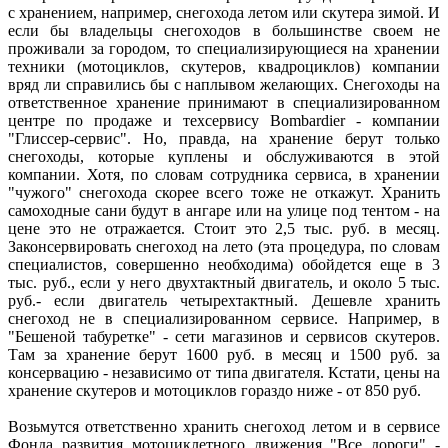
с хранением, например, снегохода летом или скутера зимой. И
если бы владельцы снегоходов в большинстве своем не
проживали за городом, то специализирующиеся на хранении
техники (мотоциклов, скутеров, квадроциклов) компании
вряд ли справились бы с наплывом желающих. Снегоходы на
ответственное хранение принимают в специализированном
центре по продаже и техсервису Bombardier - компании
"Глиссер-сервис". Но, правда, на хранение берут только
снегоходы, которые куплены и обслуживаются в этой
компании. Хотя, по словам сотрудника сервиса, в хранении
"чужого" снегохода скорее всего тоже не откажут. Хранить
самоходные сани будут в ангаре или на улице под тентом - на
цене это не отражается. Стоит это 2,5 тыс. руб. в месяц.
Законсервировать снегоход на лето (эта процедура, по словам
специалистов, совершенно необходима) обойдется еще в 3
тыс. руб., если у него двухтактный двигатель, и около 5 тыс.
руб.- если двигатель четырехтактный. Дешевле хранить
снегоход не в специализированном сервисе. Например, в
"Бешеной табуретке" - сети магазинов и сервисов скутеров.
Там за хранение берут 1600 руб. в месяц и 1500 руб. за
консервацию - независимо от типа двигателя. Кстати, цены на
хранение скутеров и мотоциклов гораздо ниже - от 850 руб.
Возьмутся ответственно хранить снегоход летом и в сервисе
Фонда развития мотоциклетного движения "Все дороги" -