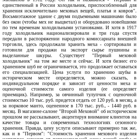
единственный в России холодильник, приспособленный для
хранения исключительно меховых вещей, платья и ковров".
Восьмиэтажное здание с двумя подъемными машинами было
без окон (чтобы мех не выцветал) и оборудовано новейшими
по тем временам холодильными установками. И хотя в 1917
году холодильник национализировали и три года спустя
передали в распоряжении народного комиссариата внешней
торговли, здесь продолжали хранить меха - сортировали и
готовили для продажи на экспорт сырье пушнины и
выделанные шкуры. Существует "Первый меховой
холодильник" на том же месте и сейчас. И хотя бизнес его
хранением шуб не ограничивается, это продолжает оставаться
его специализацией. Цена услуги по хранению шубы в
историческом месте определяется, можно сказать, в
индивидуальном порядке и зависит от ценности меха и
оценочной стоимости самого изделия (ее определяет
приемщик). Например, за овчинный тулупчик с оценочной
стоимостью 10 тыс. руб. придется отдать от 120 руб. в месяц, а
за норковое манто, оцененное в 170 тыс. руб., - 1440 руб. в
месяц. В магазине-салоне "Второй Меховой" об историческом
прошлом не рассказывают, акцентируя внимание клиентов на
качестве товара и современных технологиях сезонного
хранения. Правда, цену услуги описывают примерно так же,
как и в "Первом": "Стоимость хранения мехового изделия