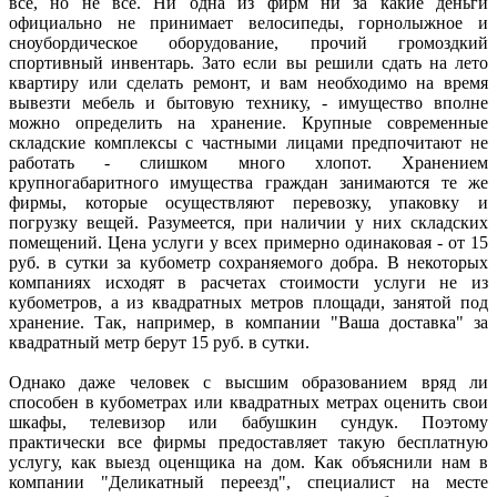
все, но не все. Ни одна из фирм ни за какие деньги
официально не принимает велосипеды, горнолыжное и
сноубордическое оборудование, прочий громоздкий
спортивный инвентарь. Зато если вы решили сдать на лето
квартиру или сделать ремонт, и вам необходимо на время
вывезти мебель и бытовую технику, - имущество вполне
можно определить на хранение. Крупные современные
складские комплексы с частными лицами предпочитают не
работать - слишком много хлопот. Хранением
крупногабаритного имущества граждан занимаются те же
фирмы, которые осуществляют перевозку, упаковку и
погрузку вещей. Разумеется, при наличии у них складских
помещений. Цена услуги у всех примерно одинаковая - от 15
руб. в сутки за кубометр сохраняемого добра. В некоторых
компаниях исходят в расчетах стоимости услуги не из
кубометров, а из квадратных метров площади, занятой под
хранение. Так, например, в компании "Ваша доставка" за
квадратный метр берут 15 руб. в сутки.
Однако даже человек с высшим образованием вряд ли
способен в кубометрах или квадратных метрах оценить свои
шкафы, телевизор или бабушкин сундук. Поэтому
практически все фирмы предоставляет такую бесплатную
услугу, как выезд оценщика на дом. Как объяснили нам в
компании "Деликатный переезд", специалист на месте