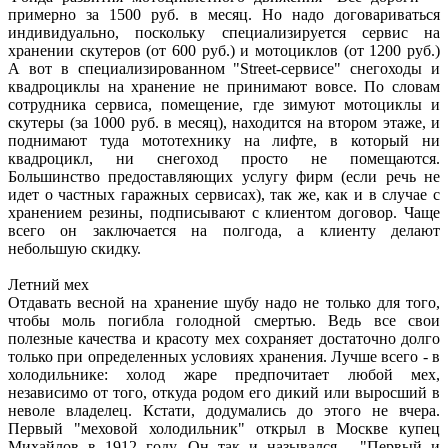
примерно за 1500 руб. в месяц. Но надо договариваться
индивидуально, поскольку специализируется сервис на
хранении скутеров (от 600 руб.) и мотоциклов (от 1200 руб.)
А вот в специализированном "Strееt-сервисе" снегоходы и
квадроциклы на хранение не принимают вовсе. По словам
сотрудника сервиса, помещение, где зимуют мотоциклы и
скутеры (за 1000 руб. в месяц), находится на втором этаже, и
поднимают туда мототехнику на лифте, в который ни
квадроцикл, ни снегоход просто не помещаются.
Большинство предоставляющих услугу фирм (если речь не
идет о частных гаражных сервисах), так же, как и в случае с
хранением резины, подписывают с клиентом договор. Чаще
всего он заключается на полгода, а клиенту делают
небольшую скидку.
Летний мех
Отдавать весной на хранение шубу надо не только для того,
чтобы моль погибла голодной смертью. Ведь все свои
полезные качества и красоту мех сохраняет достаточно долго
только при определенных условиях хранения. Лучше всего - в
холодильнике: холод жаре предпочитает любой мех,
независимо от того, откуда родом его дикий или выросший в
неволе владелец. Кстати, додумались до этого не вчера.
Первый "меховой холодильник" открыл в Москве купец
Михайлов в 1912 году. Он так и назывался - "Первый и