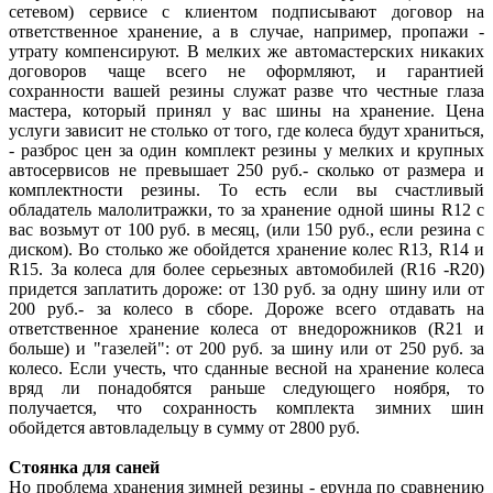
сетевом) сервисе с клиентом подписывают договор на
ответственное хранение, а в случае, например, пропажи -
утрату компенсируют. В мелких же автомастерских никаких
договоров чаще всего не оформляют, и гарантией
сохранности вашей резины служат разве что честные глаза
мастера, который принял у вас шины на хранение. Цена
услуги зависит не столько от того, где колеса будут храниться,
- разброс цен за один комплект резины у мелких и крупных
автосервисов не превышает 250 руб.- сколько от размера и
комплектности резины. То есть если вы счастливый
обладатель малолитражки, то за хранение одной шины R12 с
вас возьмут от 100 руб. в месяц, (или 150 руб., если резина с
диском). Во столько же обойдется хранение колес R13, R14 и
R15. За колеса для более серьезных автомобилей (R16 -R20)
придется заплатить дороже: от 130 руб. за одну шину или от
200 руб.- за колесо в сборе. Дороже всего отдавать на
ответственное хранение колеса от внедорожников (R21 и
больше) и "газелей": от 200 руб. за шину или от 250 руб. за
колесо. Если учесть, что сданные весной на хранение колеса
вряд ли понадобятся раньше следующего ноября, то
получается, что сохранность комплекта зимних шин
обойдется автовладельцу в сумму от 2800 руб.
Стоянка для саней
Но проблема хранения зимней резины - ерунда по сравнению