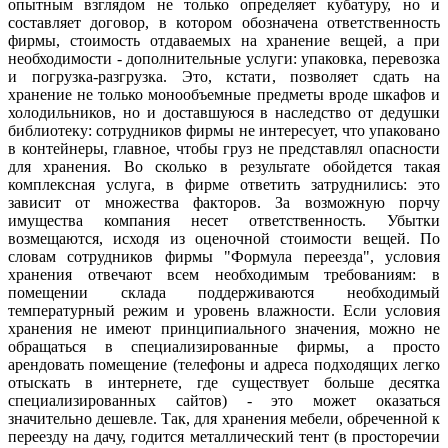
опытным взглядом не только определяет кубатуру, но и
составляет договор, в котором обозначена ответственность
фирмы, стоимость отдаваемых на хранение вещей, а при
необходимости - дополнительные услуги: упаковка, перевозка
и погрузка-разгрузка. Это, кстати, позволяет сдать на
хранение не только монообъемные предметы вроде шкафов и
холодильников, но и доставшуюся в наследство от дедушки
библиотеку: сотрудников фирмы не интересует, что упаковано
в контейнеры, главное, чтобы груз не представлял опасности
для хранения. Во сколько в результате обойдется такая
комплексная услуга, в фирме ответить затруднились: это
зависит от множества факторов. За возможную порчу
имущества компания несет ответственность. Убытки
возмещаются, исходя из оценочной стоимости вещей. По
словам сотрудников фирмы "Формула переезда", условия
хранения отвечают всем необходимым требованиям: в
помещении склада поддерживаются необходимый
температурный режим и уровень влажности. Если условия
хранения не имеют принципиального значения, можно не
обращаться в специализированные фирмы, а просто
арендовать помещение (телефоны и адреса подходящих легко
отыскать в интернете, где существует больше десятка
специализированных сайтов) - это может оказаться
значительно дешевле. Так, для хранения мебели, обреченной к
переезду на дачу, годится металлический тент (в просторечии